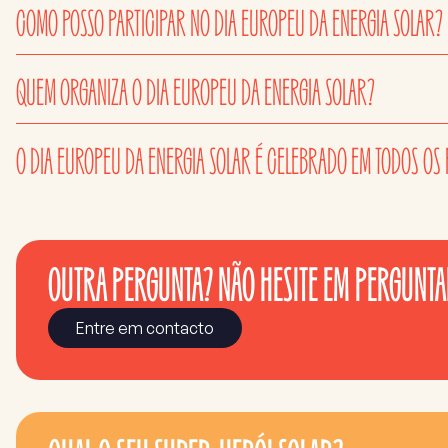
COMO POSSO PARTICIPAR NO DIA EUROPEU DA ENERGIA SOLAR?
QUEM ORGANIZA O DIA EUROPEU DA ENERGIA SOLAR?
O DIA EUROPEU DA ENERGIA SOLAR É CELEBRADO EM TODOS OS
OUTRA PERGUNTA? NÃO HESITE EM PERGUNTA
Entre em contacto