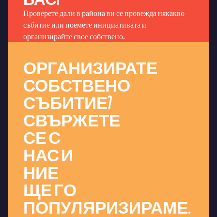
ВАС!
Проверете дали в района ви се провежда някакво
събитие или поемете инициативата и
организирайте свое собствено.
ОРГАНИЗИРАТЕ
СОБСТВЕНО
СЪБИТИЕ?
СВЪРЖЕТЕ
СЕ С
НАС И
НИЕ
ЩЕ ГО
ПОПУЛЯРИЗИРАМЕ.