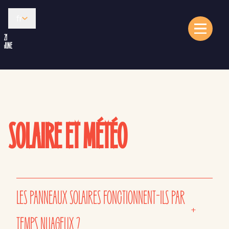
fr
21
JUNE
SOLAIRE ET MÉTÉO
LES PANNEAUX SOLAIRES FONCTIONNENT-ILS PAR
+
TEMPS NUAGEUX ?