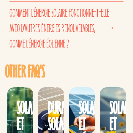
COMMENT L'ÉNERGIE SOLAIRE FONCTIONNE-T-ELLE
AVEC D'AUTRES ÉNERGIES RENOUVELABLES,
+
COMME L'ÉNERGIE ÉOLIENNE ?
OTHER FAQ'S
SOLAIRE
DURABILITÉ
SOLAIRE
SOLAIR
ET
SOLAIRE
ET
ET