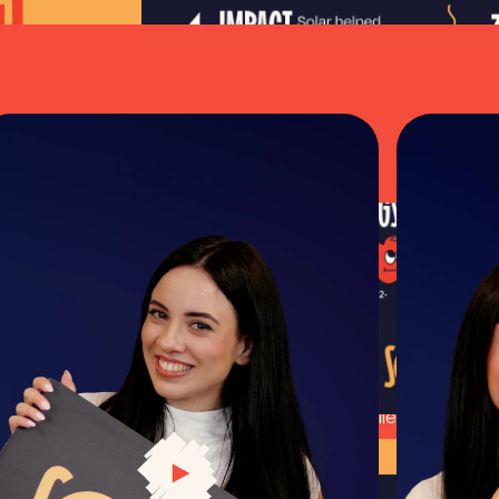
LISÄÄ AURINKOVIISAUTTA
Vieraile Aurinkokoul