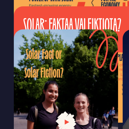
SOLAR: FAKTAA VAI FIKTIOTA?
JUHLITAAN AURINKOA
Hanki viestintäpakettimme