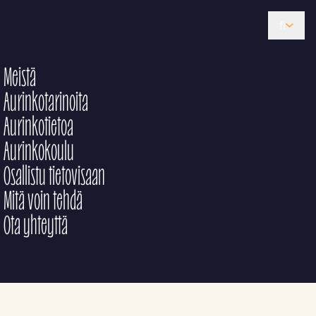
fi
Meistä
Aurinkotarinoita
Aurinkotietoa
Aurinkokoulu
Osallistu tietovisaan
Mitä voin tehdä
Ota yhteyttä