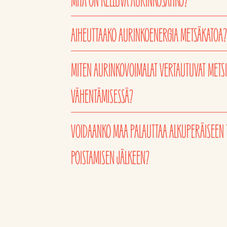
MITÄ ON KELLUVA AURINKOSÄHKÖ?
AIHEUTTAAKO AURINKOENERGIA METSÄKATOA?
MITEN AURINKOVOIMALAT VERTAUTUVAT METSII
VÄHENTÄMISESSÄ?
VOIDAANKO MAA PALAUTTAA ALKUPERÄISEEN 
POISTAMISEN JÄLKEEN?