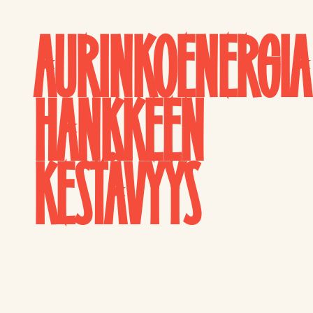
AURINKOENERGIA
HANKKEEN
KESTÄVYYS