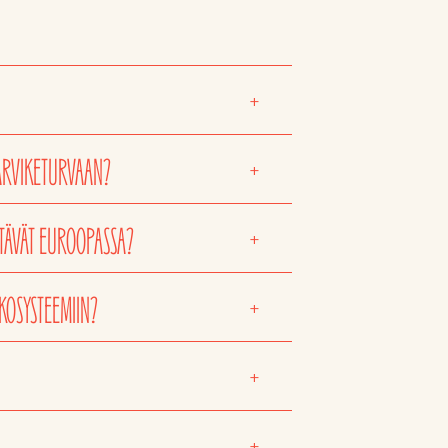
+
TARVIKETURVAAN?
+
TÄVÄT EUROOPASSA?
+
KOSYSTEEMIIN?
+
+
+