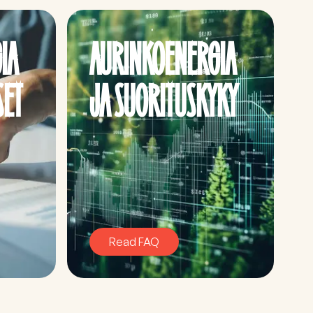
IA
AURINKOENERGIA
SET
JA SUORITUSKYKY
Read FAQ