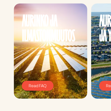
AURINKO JA
AUR
ILMASTONMUUTOS
JA 
Read FAQ
Re