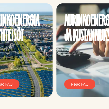
INKOENERGIA
AURINKOENERG
YHTEISÖT
JA KUSTANNUK
ad FAQ
Read FAQ