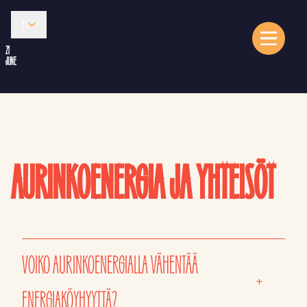
fi
21
JUNE
AURINKOENERGIA JA YHTEISÖT
VOIKO AURINKOENERGIALLA VÄHENTÄÄ
+
ENERGIAKÖYHYYTTÄ?