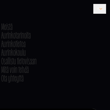
fi
Meistä
Aurinkotarinoita
Aurinkotietoa
Aurinkokoulu
Osallistu tietovisaan
Mitä voin tehdä
Ota yhteyttä