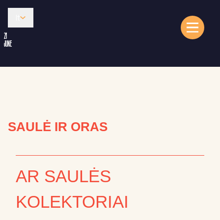
lt
21
JUNE
SAULĖ IR ORAS
AR SAULĖS
KOLEKTORIAI