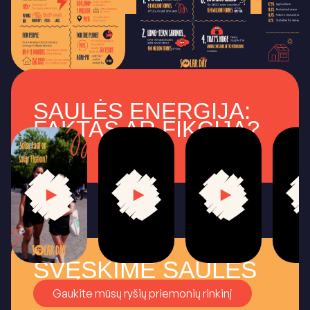
SAULĖS ENERGIJA:
FAKTAS AR FIKCIJA?
ŠVĘSKIME SAULĖS
Gaukite mūsų ryšių priemonių rinkinį