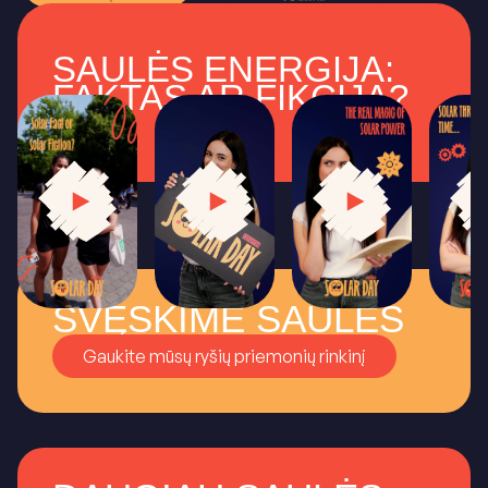
SAULĖS ENERGIJA:
FAKTAS AR FIKCIJA?
ŠVĘSKIME SAULĖS
Gaukite mūsų ryšių priemonių rinkinį