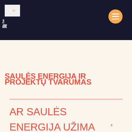
lt
21
JUNE
SAULĖS ENERGIJA IR
PROJEKTŲ TVARUMAS
AR SAULĖS
ENERGIJA UŽIMA
+