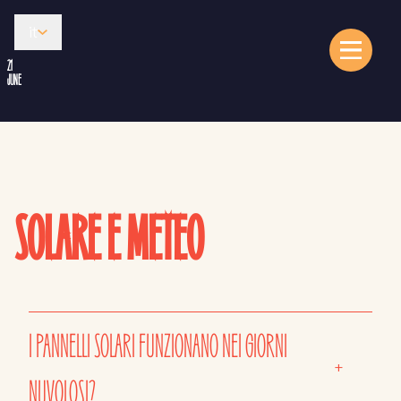
it
21
JUNE
SOLARE E METEO
I PANNELLI SOLARI FUNZIONANO NEI GIORNI
+
NUVOLOSI?