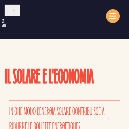
it
21
JUNE
IL SOLARE E L'ECONOMIA
IN CHE MODO L'ENERGIA SOLARE CONTRIBUISCE A
+
RIDURRE LE BOLLETTE ENERGETICHE?