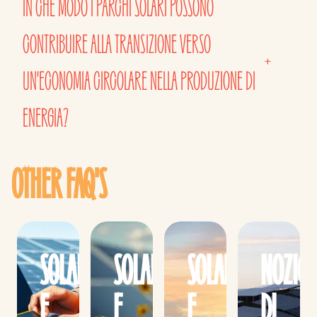
IN CHE MODO I PARCHI SOLARI POSSONO
CONTRIBUIRE ALLA TRANSIZIONE VERSO
+
UN'ECONOMIA CIRCOLARE NELLA PRODUZIONE DI
ENERGIA?
OTHER FAQ'S
SOLARE
SOLARE
SOLARE
NOZION
E
E
E
DI