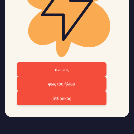
άνεμος
φως του ήλιου
άνθρακας